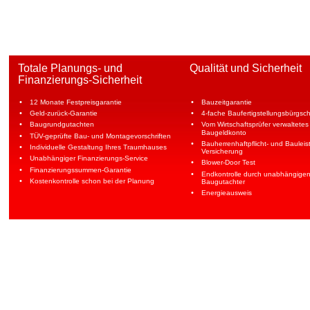
Totale Planungs- und 
Qualität und Sicherheit
Finanzierungs-Sicherheit
•
•
12 Monate Festpreisgarantie
Bauzeitgarantie
•
•
Geld-zurück-Garantie
4-fache Baufertigstellungsbürgsch
•
•
Baugrundgutachten
Vom Wirtschaftsprüfer verwaltetes
Baugeldkonto
•
TÜV-geprüfte Bau- und Montagevorschriften
•
Bauherrenhaftpflicht- und Bauleis
•
Individuelle Gestaltung Ihres Traumhauses
Versicherung
•
Unabhängiger Finanzierungs-Service
•
Blower-Door Test
•
Finanzierungssummen-Garantie
•
Endkontrolle durch unabhängigen
•
Kostenkontrolle schon bei der Planung
Baugutachter
•
Energieausweis