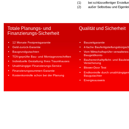
(1)
bei schlüsselfertiger Erstellu
(2)
außer Selbstbau und Eigenle
Totale Planungs- und 
Qualität und Sicherheit
Finanzierungs-Sicherheit
•
•
12 Monate Festpreisgarantie
Bauzeitgarantie
•
•
Geld-zurück-Garantie
4-fache Baufertigstellungsbürgsch
•
•
Baugrundgutachten
Vom Wirtschaftsprüfer verwaltetes
Baugeldkonto
•
TÜV-geprüfte Bau- und Montagevorschriften
•
Bauherrenhaftpflicht- und Bauleis
•
Individuelle Gestaltung Ihres Traumhauses
Versicherung
•
Unabhängiger Finanzierungs-Service
•
Blower-Door Test
•
Finanzierungssummen-Garantie
•
Endkontrolle durch unabhängigen
•
Kostenkontrolle schon bei der Planung
Baugutachter
•
Energieausweis