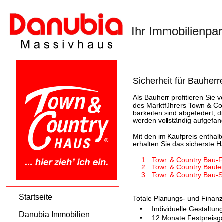
Ihr Immobilienpa
Sicherheit für Bauherr
Als Bauherr profitieren Sie
des Marktführers Town & Co
barkeiten sind abgefedert, d
werden vollständig aufgefan
Mit den im Kaufpreis enthal
erhalten Sie das sicherste 
1.
Town & Country Bau-F
2.
Town & Country Baulei
3.
Town & Country Bau-Se
Startseite
Totale Planungs- und Finanz
•
Individuelle Gestaltu
Danubia Immobilien
•
12 Monate Festpreisga