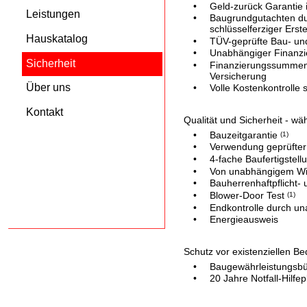
•
Geld-zurück Garantie 
Leistungen
•
Baugrundgutachten durc
schlüsselferziger Erste
Hauskatalog
•
TÜV-geprüfte Bau- un
•
Unabhängiger Finanzi
Sicherheit
•
Finanzierungssummeng
Versicherung
Über uns
•
Volle Kostenkontrolle 
Kontakt
Qualität und Sicherheit - wä
•
Bauzeitgarantie 
(1)
•
Verwendung geprüfter
•
4-fache Baufertigstell
•
Von unabhängigem Wirt
•
Bauherrenhaftpflicht-
•
Blower-Door Test 
(1)
•
Endkontrolle durch u
•
Energieausweis
Schutz vor existenziellen 
•
Baugewährleistungsbür
•
20 Jahre Notfall-Hilfep